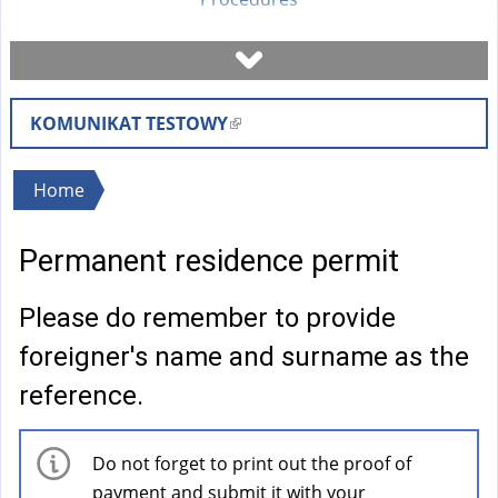
Book a visit
KOMUNIKAT TESTOWY
(
Check case status
l
i
You
Home
Forms
n
are
k
Permanent residence permit
here
i
Fees
s
Please do remember to provide
e
FAQ
foreigner's name and surname as the
x
t
reference.
Instruction
e
r
Do not forget to print out the proof of
n
payment and submit it with your