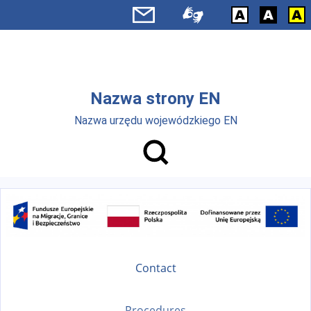
Skip to main menu
Skip to main content
Nazwa strony EN
Nazwa urzędu wojewódzkiego EN
Contact
Procedures