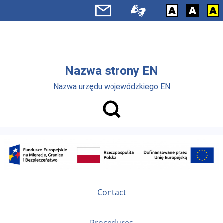
Skip to main menu
Skip to main content
Nazwa strony EN
Nazwa urzędu wojewódzkiego EN
Contact
Procedures