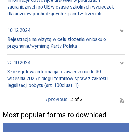
Informacje dotyczące ułatwień w podróżach
zagranicznych po UE w czasie szkolnych wycieczek
dla uczniów pochodzących z państw trzecich
Data:
10.12.2024
Rejestracja na wizytę w celu złożenia wniosku o
przyznanie/wymianę Karty Polaka
Data:
25.10.2024
Szczegółowa informacja o zawieszeniu do 30
września 2025 r. biegu terminów spraw z zakresu
legalizacji pobytu (art. 100d ust. 1)
‹ previous
2 of 2
Most popular forms to download