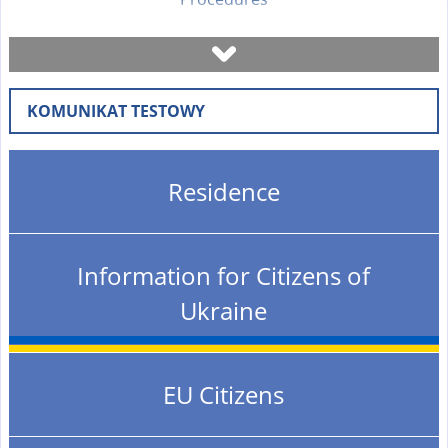
Book a visit
KOMUNIKAT TESTOWY
Check case status
Forms
Residence
Fees
Information for Citizens of
FAQ
Ukraine
Instruction
EU Citizens