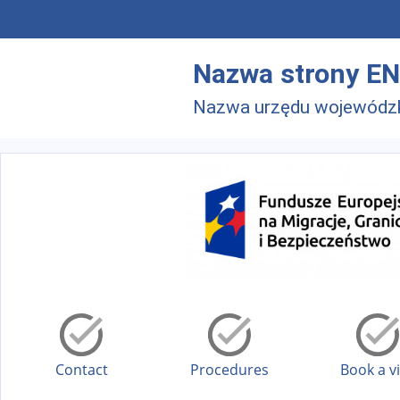
Skip to main menu
Skip to main content
Nazwa strony EN
Nazwa urzędu wojewódz
Contact
Procedures
Book a vi