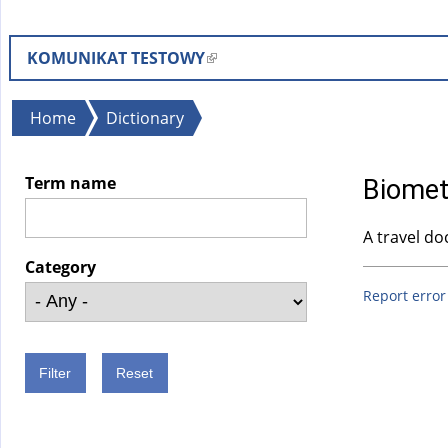
KOMUNIKAT TESTOWY
(
l
i
You
Home
Dictionary
n
are
k
here
Term name
Biomet
i
s
A travel do
e
x
Category
t
Report error
e
r
n
a
l