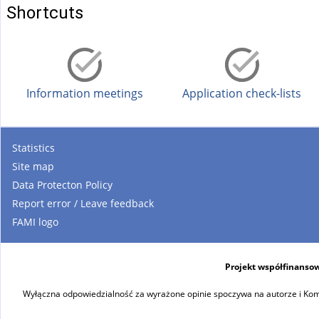
)
Shortcuts
Information meetings
Application check-lists
Statistics
Site map
Data Protecton Policy
Report error / Leave feedback
FAMI logo
Projekt współfinansow
Wyłączna odpowiedzialność za wyrażone opinie spoczywa na autorze i Komi