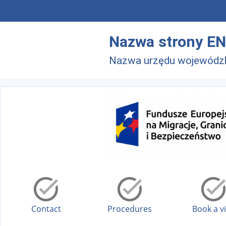
Skip to main menu
Skip to main content
Nazwa strony EN
Nazwa urzędu wojewódz
Contact
Procedures
Book a vi