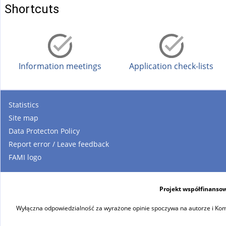
)
Shortcuts
Information meetings
Application check-lists
Statistics
Site map
Data Protecton Policy
Report error / Leave feedback
FAMI logo
Projekt współfinansow
Wyłączna odpowiedzialność za wyrażone opinie spoczywa na autorze i Komi