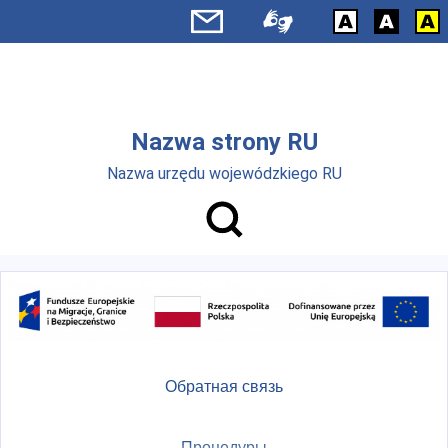
Skip to main menu
Перейти к основному содержанию
Nazwa strony RU
Nazwa urzędu wojewódzkiego RU
Обратная связь
Процедуры