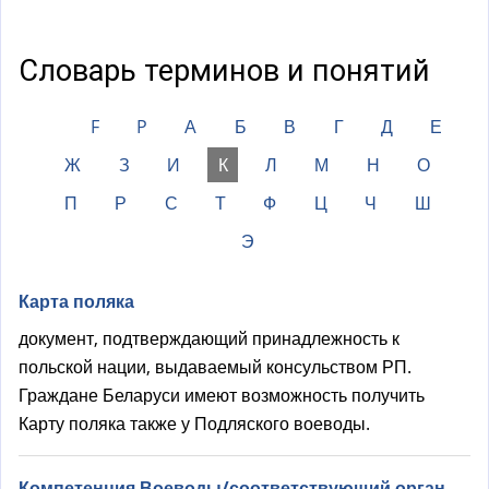
а
)
Словарь терминов и понятий
F
P
А
Б
В
Г
Д
Е
Ж
З
И
К
Л
М
Н
О
П
Р
С
Т
Ф
Ц
Ч
Ш
Э
Карта поляка
документ, подтверждающий принадлежность к
польской нации, выдаваемый консульством РП.
Граждане Беларуси имеют возможность получить
Карту поляка также у Подляского воеводы.
Компетенция Воеводы/соответствующий орган