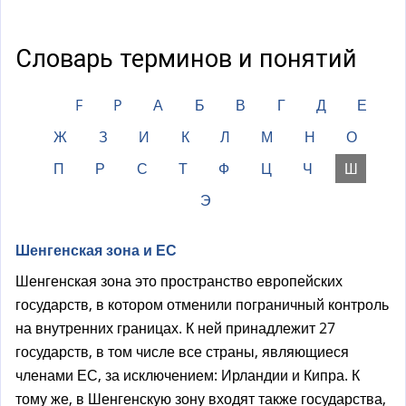
а
)
Словарь терминов и понятий
F
P
А
Б
В
Г
Д
Е
Ж
З
И
К
Л
М
Н
О
П
Р
С
Т
Ф
Ц
Ч
Ш
Э
Шенгенская зона и ЕС
Шенгенская зона это пространство европейских
государств, в котором отменили пограничный контроль
на внутренних границах. К ней принадлежит 27
государств, в том числе все страны, являющиеся
членами ЕС, за исключением: Ирландии и Кипра. К
тому же, в Шенгенскую зону входят также государства,