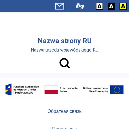
Skip to main menu
Перейти к основному содержанию
Nazwa strony RU
Nazwa urzędu wojewódzkiego RU
Обратная связь
Процедуры