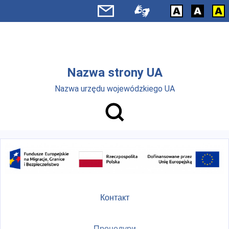
Skip to main menu
Перейти до основного вмісту
Nazwa strony UA
Nazwa urzędu wojewódzkiego UA
Контакт
Процедури