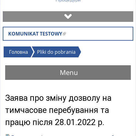
Записатися на візит
KOMUNIKAT TESTOWY
(
Перевірити стан справи
l
i
Ви
Головна
Pliki do pobrania
Бланки
n
є
k
тут
Menu
i
Оплати
s
e
Найчастіші питання (FAQ)
Заява про зміну дозволу на
x
t
тимчасове перебування та
Пояснення
e
r
працю після 28.01.2022 р.
n