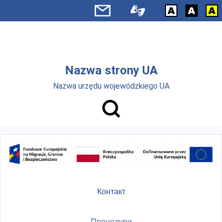
Skip to main menu
Перейти до основного вмісту
Nazwa strony UA
Nazwa urzędu wojewódzkiego UA
Контакт
Процедури