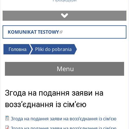
Записатися на візит
KOMUNIKAT TESTOWY
(
Перевірити стан справи
l
i
Ви
Головна
Pliki do pobrania
Бланки
n
є
k
тут
Menu
i
Оплати
s
e
Найчастіші питання (FAQ)
Згода на подання заяви на
x
t
возз’єднання із сім’єю
Пояснення
e
r
Згода на подання заяви на возз’єднання із сім’єю
n
Згода на подання заяви на возз’єднання із сім’єю