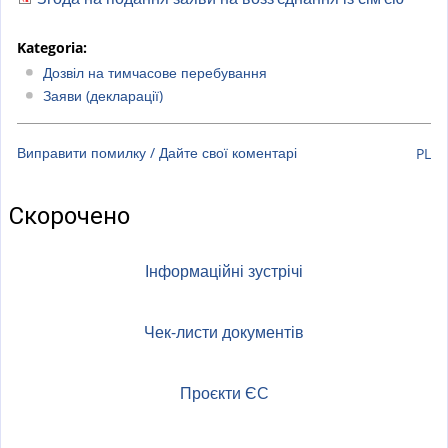
a
l
Kategoria:
)
Дозвіл на тимчасове перебування
Заяви (декларації)
Виправити помилку / Дайте свої коментарі
PL
Скорочено
Інформаційні зустрічі
Чек-листи документів
Проєкти ЄС