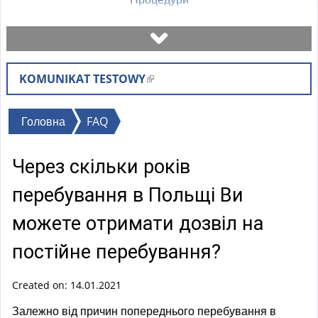
Записатися на візит
KOMUNIKAT TESTOWY
(
Перевірити стан справи
l
i
Ви
Головна
FAQ
Бланки
n
є
k
Через скільки років
тут
i
Оплати
s
перебування в Польщі Ви
e
Найчастіші питання (FAQ)
можете отримати дозвіл на
x
t
постійне перебування?
Пояснення
e
r
Created on: 14.01.2021
n
Залежно від причин попереднього перебування в