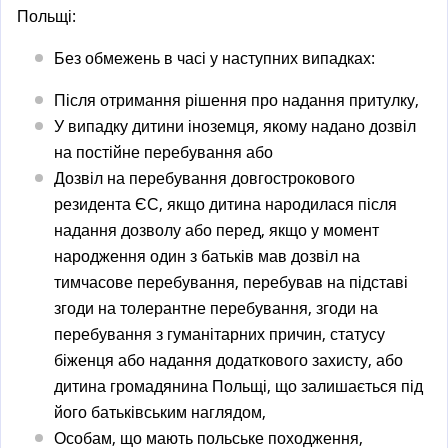
a
Польщі:
l
)
Без обмежень в часі у наступних випадках:
Після отримання рішення про надання притулку,
У випадку дитини іноземця, якому надано дозвіл
на постійне перебування або
Дозвіл на перебування довгострокового
резидента ЄС, якщо дитина народилася після
надання дозволу або перед, якщо у момент
народження один з батьків мав дозвіл на
тимчасове перебування, перебував на підставі
згоди на толерантне перебування, згоди на
перебування з гуманітарних причин, статусу
біженця або надання додаткового захисту, або
дитина громадянина Польщі, що залишається під
його батьківським наглядом,
Особам, що мають польське походження,