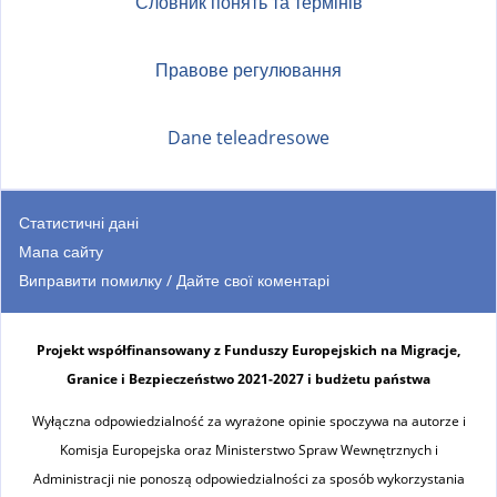
Словник понять та термінів
Правове регулювання
Dane teleadresowe
Статистичні дані
Мапа сайту
Виправити помилку / Дайте свої коментарі
Projekt współfinansowany z Funduszy Europejskich na Migracje,
Granice i Bezpieczeństwo 2021-2027 i budżetu państwa
Wyłączna odpowiedzialność za wyrażone opinie spoczywa na autorze i
Komisja Europejska oraz Ministerstwo Spraw Wewnętrznych i
Administracji nie ponoszą odpowiedzialności za sposób wykorzystania