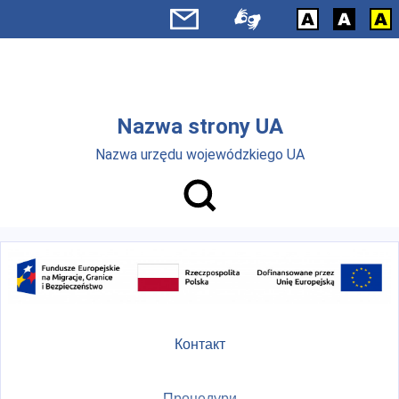
Skip to main menu
Перейти до основного вмісту
Nazwa strony UA
Nazwa urzędu wojewódzkiego UA
Контакт
Процедури