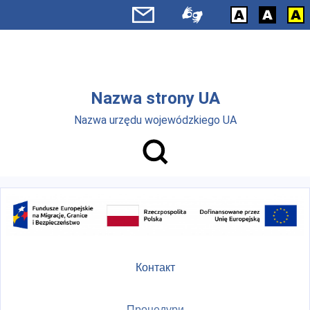
Skip to main menu
Перейти до основного вмісту
Nazwa strony UA
Nazwa urzędu wojewódzkiego UA
Контакт
Процедури