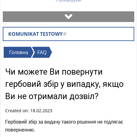
Записатися на візит
KOMUNIKAT TESTOWY
(
Перевірити стан справи
l
i
Ви
Головна
FAQ
Бланки
n
є
k
Чи можете Ви повернути
тут
i
Оплати
s
гербовий збір у випадку, якщо
e
Найчастіші питання (FAQ)
Ви не отримали дозвіл?
x
t
Created on: 18.02.2023
Пояснення
e
r
Гербовий збір за видачу такого рішення не підлягає
n
поверненню.