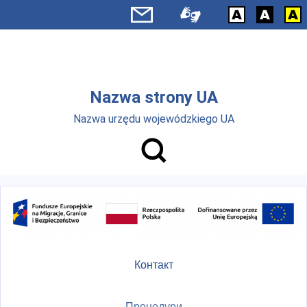
Skip to main menu
Перейти до основного вмісту
Nazwa strony UA
Nazwa urzędu wojewódzkiego UA
Контакт
Процедури