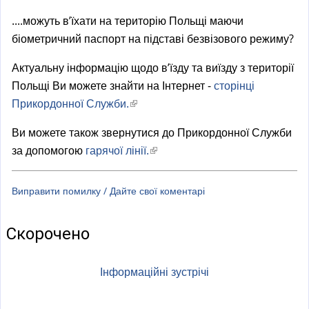
a
l
....можуть в’їхати на територію Польщі маючи
)
біометричний паспорт на підставі безвізового режиму?
Актуальну інформацію щодо в’їзду та виїзду з території
Польщі Ви можете знайти на Інтернет -
сторінці
Прикордонної Служби.
(
l
Ви можете також звернутися до Прикордонної Служби
i
за допомогою
гарячої лінії.
(
n
l
k
i
Виправити помилку / Дайте свої коментарі
i
n
s
k
e
Скорочено
i
x
s
t
Інформаційні зустрічі
e
e
x
r