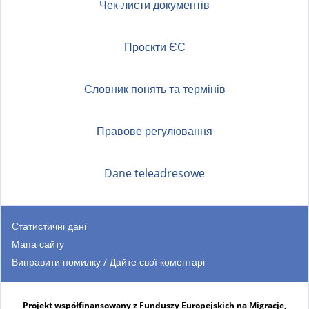
t
Чек-листи документів
n
e
a
r
l
Проєкти ЄС
n
)
a
Словник понять та термінів
l
)
Правове регулювання
Dane teleadresowe
Статистичні дані
Мапа сайту
Виправити помилку / Дайте свої коментарі
Projekt współfinansowany z Funduszy Europejskich na Migracje,