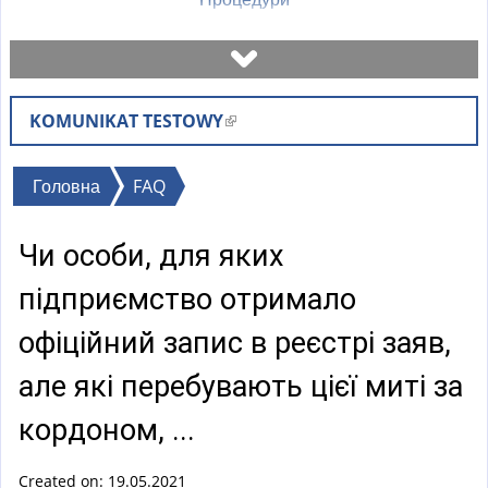
Записатися на візит
KOMUNIKAT TESTOWY
(
Перевірити стан справи
l
i
Ви
Головна
FAQ
Бланки
n
є
k
Чи особи, для яких
тут
i
Оплати
s
підприємство отримало
e
Найчастіші питання (FAQ)
офіційний запис в реєстрі заяв,
x
t
але які перебувають цієї миті за
Пояснення
e
кордоном, ...
r
n
Created on: 19.05.2021