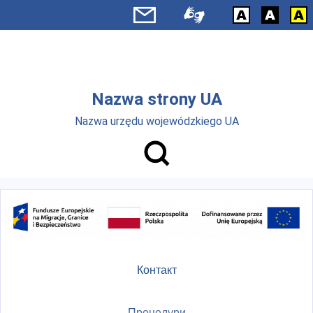
Skip to main menu
Перейти до основного вмісту
Nazwa strony UA
Nazwa urzędu wojewódzkiego UA
Контакт
Процедури