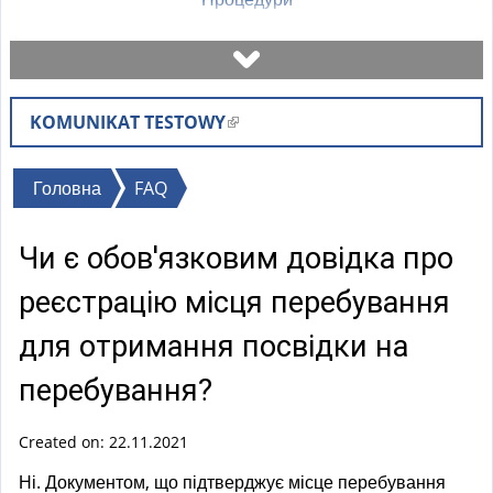
Записатися на візит
KOMUNIKAT TESTOWY
(
Перевірити стан справи
l
i
Ви
Головна
FAQ
Бланки
n
є
k
Чи є обов'язковим довідка про
тут
i
Оплати
s
реєстрацію місця перебування
e
Найчастіші питання (FAQ)
для отримання посвідки на
x
t
перебування?
Пояснення
e
r
Created on: 22.11.2021
n
Ні. Документом, що підтверджує місце перебування