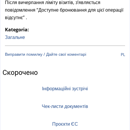
Після вичерпання ліміту візитів, з’являється
a
повідомлення “Доступне бронювання для цієї операції
l
відсутнє” .
)
Kategoria:
Загальне
Виправити помилку / Дайте свої коментарі
PL
Скорочено
Інформаційні зустрічі
Чек-листи документів
Проєкти ЄС