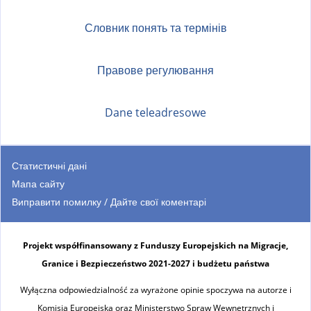
Словник понять та термінів
Правове регулювання
Dane teleadresowe
Статистичні дані
Мапа сайту
Виправити помилку / Дайте свої коментарі
Projekt współfinansowany z Funduszy Europejskich na Migracje,
Granice i Bezpieczeństwo 2021-2027 i budżetu państwa
Wyłączna odpowiedzialność za wyrażone opinie spoczywa na autorze i
Komisja Europejska oraz Ministerstwo Spraw Wewnętrznych i