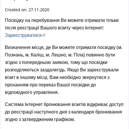
a
l
Created on: 27.11.2020
)
Посвідку на перебування Ви можете отримати тільки
після реєстрації Вашого візиту через Інтернет:
Зареєструватися
(
l
Визначення місця, де Ви можете отримати посвідку (м.
i
Познань, м. Каліш, м. Лешно, м. Піла) повинно бути
n
згідно з попередньою заявою, тому що посвідки
k
розподіляються заздалегідь. Якщо Ви зареєстрували
i
візит в іншому місці, Вам необхідно звернутися з
s
проханням про переказ Вашої посвідки до
e
відповідного управління.
x
t
Система Інтернет бронювання візитів відкриває доступ
e
до реєстрації наступного дня з календаря бронювання
r
згідно з затвердженим графіком.
n