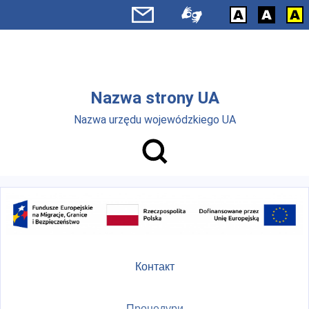
Skip to main menu
Перейти до основного вмісту
Nazwa strony UA
Nazwa urzędu wojewódzkiego UA
Контакт
Процедури