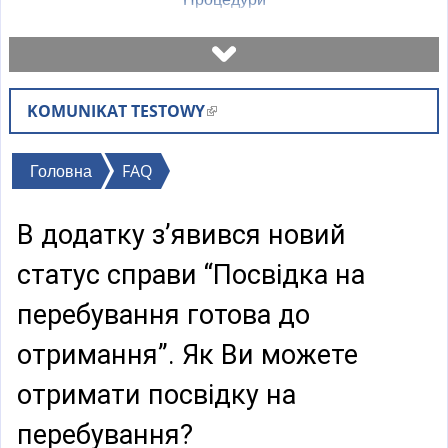
Записатися на візит
KOMUNIKAT TESTOWY
(
Перевірити стан справи
l
i
Ви
Головна
FAQ
Бланки
n
є
k
В додатку з’явився новий
тут
i
Оплати
s
статус справи “Посвідка на
e
Найчастіші питання (FAQ)
перебування готова до
x
t
отримання”. Як Ви можете
Пояснення
e
отримати посвідку на
r
n
перебування?