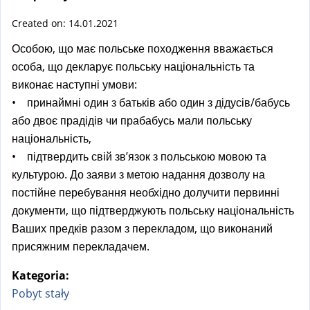
a
l
Created on: 14.01.2021
)
Особою, що має польське походження вважається
особа, що декларує польську національність та
виконає наступні умови:
• принаймні один з батьків або один з дідусів/бабусь
або двоє прадідів чи прабабусь мали польську
національність,
• підтвердить свій зв’язок з польською мовою та
культурою. До заяви з метою надання дозволу на
постійне перебування необхідно долучити первинні
документи, що підтверджують польську національність
Ваших предків разом з перекладом, що виконаний
присяжним перекладачем.
Kategoria:
Pobyt stały