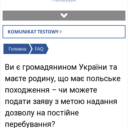
Записатися на візит
KOMUNIKAT TESTOWY
(
Перевірити стан справи
l
i
Ви
Головна
FAQ
Бланки
n
є
k
Ви є громадянином України та
тут
i
Оплати
s
маєте родину, що має польське
e
Найчастіші питання (FAQ)
походження – чи можете
x
t
подати заяву з метою надання
Пояснення
e
дозволу на постійне
r
n
перебування?