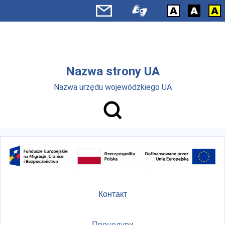
Skip to main menu
Перейти до основного вмісту
Nazwa strony UA
Nazwa urzędu wojewódzkiego UA
Контакт
Процедури