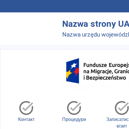
Skip to main menu
Перейти до основного вмісту
Nazwa strony U
Nazwa urzędu wojewódz
Контакт
Процедури
Записатис
візит