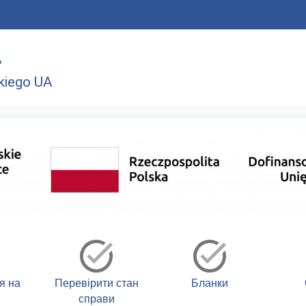
A
kiego UA
я на
Перевірити стан
Бланки
справи