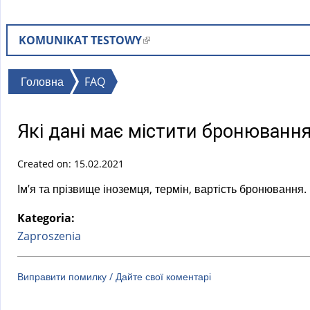
KOMUNIKAT TESTOWY
(
l
i
Ви
Головна
FAQ
n
є
k
тут
Які дані має містити бронюванн
i
s
Created on: 15.02.2021
e
x
Ім’я та прізвище іноземця, термін, вартість бронювання.
t
Kategoria:
e
Zaproszenia
r
n
a
Виправити помилку / Дайте свої коментарі
l