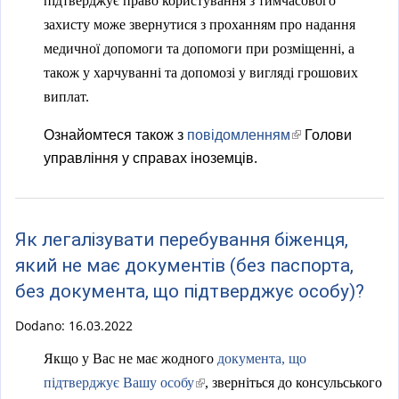
підтверджує право користування з тимчасового
захисту може звернутися з проханням про надання
медичної допомоги та допомоги при розміщенні, а
також у харчуванні та допомозі у вигляді грошових
виплат.
Ознайомтеся також з
повідомленням
(
Голови
управління у справах іноземців.
l
i
n
k
Як легалізувати перебування біженця,
i
який не має документів (без паспорта,
s
без документа, що підтверджує особу)?
e
x
Dodano:
16.03.2022
t
Якщо у Вас не має жодного
документа, що
e
(
підтверджує Вашу особу
, зверніться до консульського
r