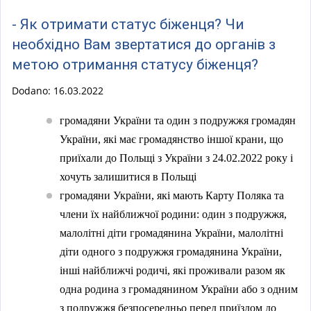
i
n
- Як отримати статус біженця? Чи
s
k
необхідно Вам звертатися до органів з
e
i
метою отримання статусу біженця?
x
s
t
e
Dodano:
16.03.2022
e
x
r
громадяни України та один з подружжя громадян
t
n
України, які має громадянство іншої крани, що
e
a
r
приїхали до Польщі з України з 24.02.2022 року і
l
n
хочуть залишитися в Польщі
)
a
громадяни України, які мають Карту Поляка та
l
члени їх найближчої родини: один з подружжя,
)
малолітні діти громадянина України, малолітні
діти одного з подружжя громадянина України,
інші найближчі родичі, які проживали разом як
одна родина з громадянином України або з одним
з подружжя безпосередньо перед приїздом до