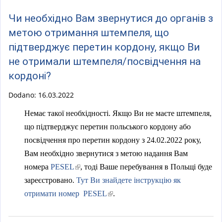
a
l
Чи необхідно Вам звернутися до органів з
)
метою отримання штемпеля, що
підтверджує перетин кордону, якщо Ви
не отримали штемпеля/посвідчення на
кордоні?
Dodano:
16.03.2022
Немає такої необхідності. Якщо Ви не маєте штемпеля,
що підтверджує перетин польського кордону або
посвідчення про перетин кордону з 24.02.2022 року,
Вам необхідно звернутися з метою надання Вам
(
номера
PESEL
, тоді Ваше перебування в Польщі буде
l
зареєстровано.
Тут Ви знайдете інструкцію як
i
(
отримати номер PESEL
.
n
l
k
i