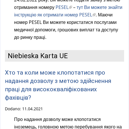
a
отримання номеру
PESEL
(
–
тут Ви можете знайти
l
інструкцію як отримати номер PESEL
l
(
. Маючи
)
номер PESEL Ви можете користатися послугами
i
l
медичної допомоги, грошових виплат та доступу
n
i
до ринку праці.
k
n
i
k
s
i
Niebieska Karta UE
e
s
x
e
Хто та коли може клопотатися про
t
x
надання дозволу з метою здійснення
e
t
праці для висококваліфікованих
r
e
n
r
фахівців?
a
n
Dodano:
11.04.2021
l
a
Про надання дозволу може клопотатися
)
l
іноземець, головною метою перебування якого на
)