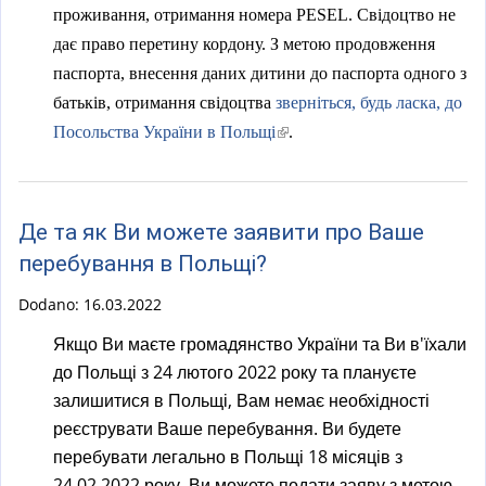
проживання, отримання номера PESEL. Свідоцтво не
дає право перетину кордону. З метою продовження
паспорта, внесення даних дитини до паспорта одного з
батьків, отримання свідоцтва
зверніться, будь ласка, до
(
Посольства України в Польщі
.
l
i
n
Де та як Ви можете заявити про Ваше
k
перебування в Польщі?
i
s
Dodano:
16.03.2022
e
Якщо Ви маєте громадянство України та Ви в'їхали
x
до Польщі з 24 лютого 2022 року та плануєте
t
залишитися в Польщі, Вам немає необхідності
e
реєструвати Ваше перебування. Ви будете
r
перебувати легально в Польщі 18 місяців з
n
24.02.2022 року. Ви можете подати заяву з метою