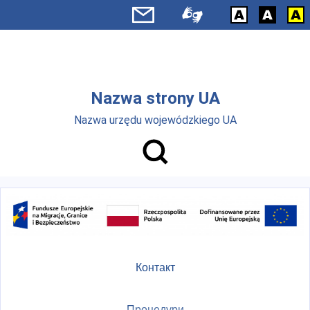
Skip to main menu
Перейти до основного вмісту
Nazwa strony UA
Nazwa urzędu wojewódzkiego UA
Контакт
Процедури