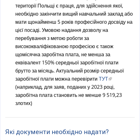
території Польщі є праця, для здійснення якої,
необхідно закінчити вищий навчальний заклад або
мати щонайменш 5 років професійного досвіду на
цієї посаді. Умовою надання дозволу на
перебування з метою роботи за
висококваліфікованою професією є також
щомісячна заробітна плата, не менша за
еквівалент 150% середньої заробітної плати
брутто за місяць. Актуальний розмір середньої
заробітної плати можна перевірити
ТУТ
(
(наприклад, для заяв, поданих у 2023 році,
l
заробітна плата становить не менше 9 519,23
i
злотих)
n
k
i
s
Які документи необхідно надати?
e