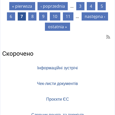
Сторінки
« pierwsza
‹ poprzednia
…
3
4
5
6
7
8
9
10
11
…
następna ›
ostatnia »
Скорочено
Інформаційні зустрічі
Чек-листи документів
Проєкти ЄС
Словник понять та термінів