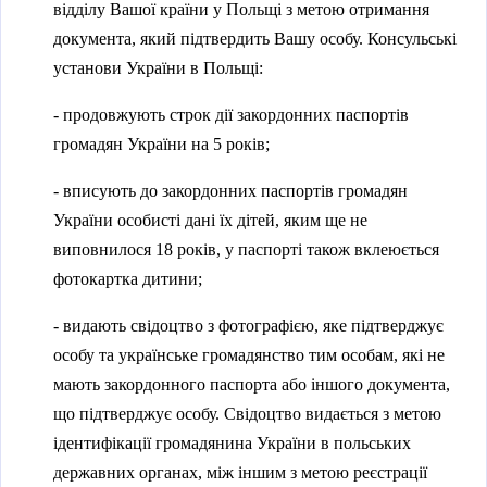
l
відділу Вашої країни у Польщі з метою отримання
n
i
документа, який підтвердить Вашу особу. Консульські
a
n
установи України в Польщі:
l
k
)
- продовжують строк дії закордонних паспортів
i
громадян України на 5 років;
s
e
- вписують до закордонних паспортів громадян
x
України особисті дані їх дітей, яким ще не
t
виповнилося 18 років, у паспорті також вклеюється
e
фотокартка дитини;
r
n
- видають свідоцтво з фотографією, яке підтверджує
a
особу та українське громадянство тим особам, які не
l
мають закордонного паспорта або іншого документа,
)
що підтверджує особу. Свідоцтво видається з метою
ідентифікації громадянина України в польських
державних органах, між іншим з метою реєстрації