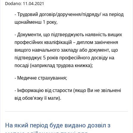
x
Dodano:
11.04.2021
t
- Трудовий договір/доручення/підряду/ на період
e
щонайменш 1 року,
r
n
- Документи, що підтверджують наявність вищих
a
професійних кваліфікацій – диплом закінчення
l
вищого навчального закладу або документ, що
)
підтверджує 5 років професійного досвіду на
посаді (наприклад трудова книжка);
- Медичне страхування;
- Інформацію від старости (якщо Ви не звільнені
від обов’язку її мати).
На який період буде видано дозвіл з