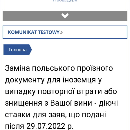
Записатися на візит
KOMUNIKAT TESTOWY
(
Перевірити стан справи
l
i
Ви
Головна
Бланки
n
є
k
Заміна польського проїзного
тут
i
Оплати
s
документу для іноземця у
e
Найчастіші питання (FAQ)
випадку повторної втрати або
x
t
знищення з Вашої вини - діючі
Пояснення
e
ставки для заяв, що подані
r
n
після 29.07.2022 р.