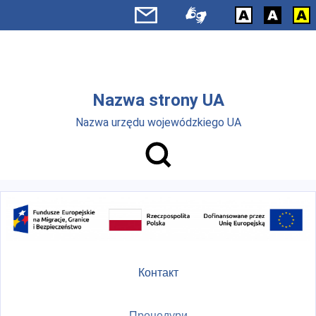
Skip to main menu
Перейти до основного вмісту
Nazwa strony UA
Nazwa urzędu wojewódzkiego UA
Контакт
Процедури