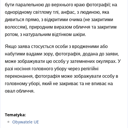
a
бути паралельною до верхнього краю фотографії; на
l
однорідному світлому тлі, анфас, з людиною, яка
)
дивиться прямо, з відкритими очима (не закритими
волоссям), природним виразом обличчя та закритим
ротом, з натуральним відтінком шкіри.
Якщо заява стосується особи з вродженими або
набутими вадами зору, фотографія, додана до заяви,
може зображувати цю особу у затемнених окулярах. У
разі носіння головного убору через релігійні
переконання, фотографія може зображувати особу в
головному уборі, який не закриває та не впиває на
овал обличчя.
Tematyka:
Obywatele UE