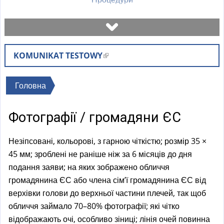
Записатися на візит
KOMUNIKAT TESTOWY
(
Перевірити стан справи
l
i
Ви
Головна
Бланки
n
є
k
Фотографії / громадяни ЄС
тут
i
Оплати
s
Незіпсовані, кольорові, з гарною чіткістю; розмір 35 ×
e
Найчастіші питання (FAQ)
45 мм; зроблені не раніше ніж за 6 місяців до дня
x
подання заяви; на яких зображено обличчя
t
громадянина ЄС або члена сім’ї громадянина ЄС від
Пояснення
e
верхівки голови до верхньої частини плечей, так щоб
r
обличчя займало 70–80% фотографії; які чітко
n
відображають очі, особливо зіниці; лінія очей повинна