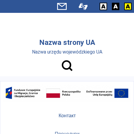
Skip to main menu
Перейти до основного вмісту
Nazwa strony UA
Nazwa urzędu wojewódzkiego UA
Контакт
Процедури