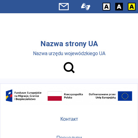
Skip to main menu
Перейти до основного вмісту
Nazwa strony UA
Nazwa urzędu wojewódzkiego UA
Контакт
Процедури