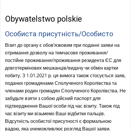
a
l
)
Obywatelstwo polskie
Особиста присутність/Особисто
Візит до органу є обов’язковим при поданні заяви на
отримання дозволу на тимчасове проживання/
постійне проживання/проживання резидента ЄС для
довготермінових мешканців/видачу чи обмін картки
побиту. З 1.01.2021 р. ця вимога також стосується заяв,
поданих громадянами Сполученого Королівства та
членами родин громадян Сполученого Королівства. Не
забудьте взяти з собою дійсний паспорт для
підтвердження Вашої особи під час візиту. Також під
час візиту ми візьмемо Ваші відбитки пальців.
Відсутність особистої присутності є формальною
вадою, яка унеможливлює розгляд Вашої заяви.