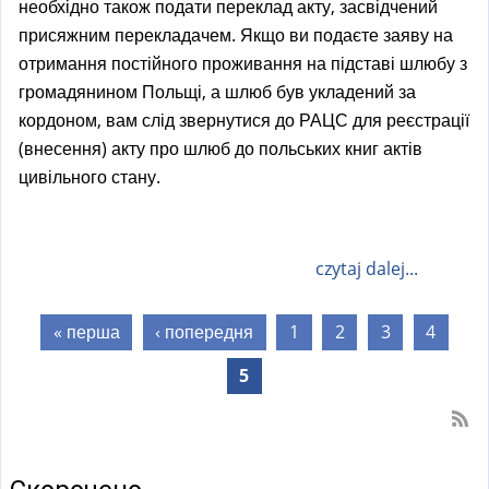
необхідно також подати переклад акту, засвідчений
присяжним перекладачем. Якщо ви подаєте заяву на
отримання постійного проживання на підставі шлюбу з
громадянином Польщі, а шлюб був укладений за
кордоном, вам слід звернутися до РАЦС для реєстрації
(внесення) акту про шлюб до польських книг актів
цивільного стану.
czytaj dalej...
Сторінки
« перша
‹ попередня
1
2
3
4
5