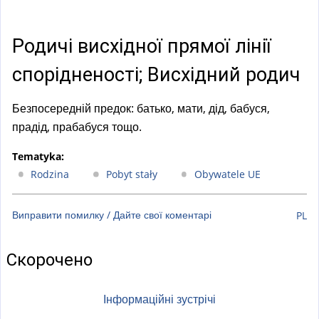
a
l
)
Родичі висхідної прямої лінії
спорідненості; Висхідний родич
Безпосередній предок: батько, мати, дід, бабуся,
прадід, прабабуся тощо.
Tematyka:
Rodzina
Pobyt stały
Obywatele UE
Виправити помилку / Дайте свої коментарі
PL
Скорочено
Інформаційні зустрічі