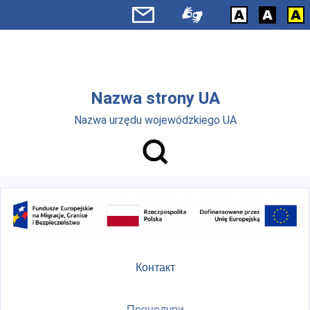
Skip to main menu
Перейти до основного вмісту
Nazwa strony UA
Nazwa urzędu wojewódzkiego UA
Контакт
Процедури