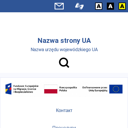
Skip to main menu
Перейти до основного вмісту
Nazwa strony UA
Nazwa urzędu wojewódzkiego UA
Контакт
Процедури