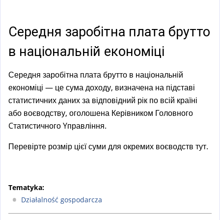
a
l
)
Середня заробітна плата брутто
в національній економіці
Середня заробітна плата брутто в національній
економіці — це сума доходу, визначена на підставі
статистичних даних за відповідний рік по всій країні
або воєводству, оголошена Керівником Головного
Cтатистичного Yправління.
Перевірте розмір цієї суми для окремих воєводств тут.
Tematyka:
Działalność gospodarcza