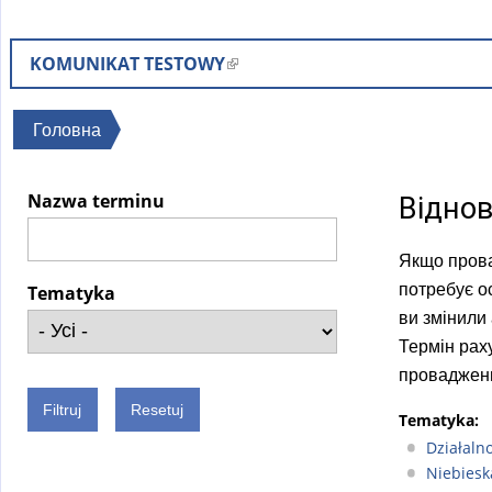
KOMUNIKAT TESTOWY
(
l
i
Ви
Головна
n
є
k
тут
Nazwa terminu
Віднов
i
s
Якщо прова
e
потребує о
x
Tematyka
ви змінили
t
Термін рах
e
провадженн
r
n
Tematyka:
a
Działaln
l
Niebiesk