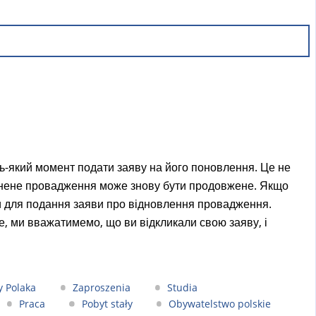
-який момент подати заяву на його поновлення. Це не
инене провадження може знову бути продовжене. Якщо
оки для подання заяви про відновлення провадження.
е, ми вважатимемо, що ви відкликали свою заяву, і
y Polaka
Zaproszenia
Studia
Praca
Pobyt stały
Obywatelstwo polskie