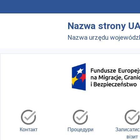
Skip to main menu
Перейти до основного вмісту
Nazwa strony U
Nazwa urzędu wojewódz
Контакт
Процедури
Записатис
візит