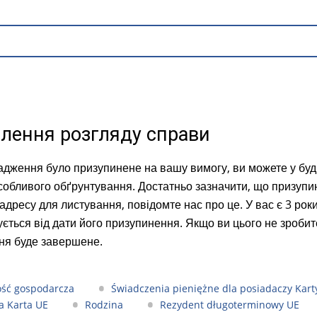
лення розгляду справи
дження було призупинене на вашу вимогу, ви можете у будь
собливого обґрунтування. Достатньо зазначити, що призуп
 адресу для листування, повідомте нас про це. У вас є 3 р
ується від дати його призупинення. Якщо ви цього не зробит
я буде завершене.
ość gospodarcza
Świadczenia pieniężne dla posiadaczy Kart
a Karta UE
Rodzina
Rezydent długoterminowy UE