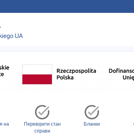
A
kiego UA
я на
Перевірити стан
Бланки
справи