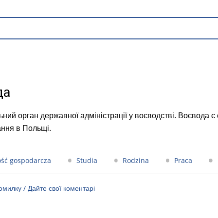
да
ьний орган державної адміністрації у воєводстві. Воєвода 
ння в Польщі.
ość gospodarcza
Studia
Rodzina
Praca
милку / Дайте свої коментарі