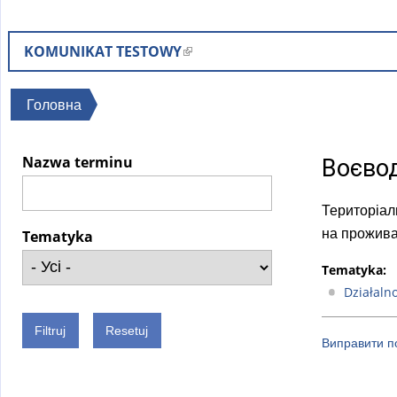
KOMUNIKAT TESTOWY
(
l
i
Ви
Головна
n
є
k
тут
Nazwa terminu
Воєво
i
s
Територіал
e
на прожива
x
Tematyka
t
Tematyka:
e
Działaln
r
n
Виправити по
a
l