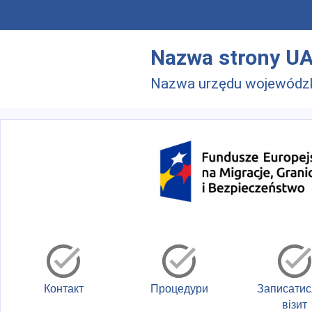
Skip to main menu
Перейти до основного вмісту
Nazwa strony U
Nazwa urzędu wojewódz
Контакт
Процедури
Записатис
візит