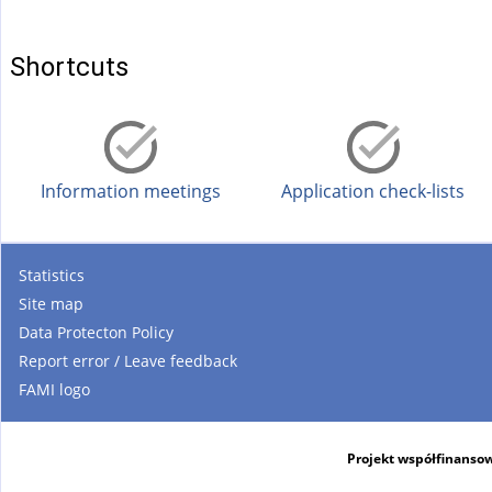
)
Shortcuts
Information meetings
Application check-lists
Statistics
Site map
Data Protecton Policy
Report error / Leave feedback
FAMI logo
Projekt współfinansow