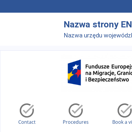
Skip to main menu
Skip to main content
Nazwa strony EN
Nazwa urzędu wojewódz
Contact
Procedures
Book a vi