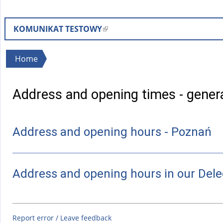
KOMUNIKAT TESTOWY
(
l
i
You
Home
n
are
k
here
Address and opening times - gener
i
s
e
Address and opening hours - Poznań
x
t
e
r
Address and opening hours in our Dele
n
a
l
Report error / Leave feedback