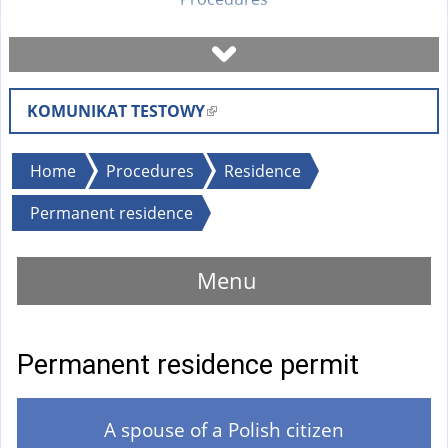
Book a visit
KOMUNIKAT TESTOWY
(
Check case status
l
i
You
Home
Procedures
Residence
Forms
n
are
Permanent residence
k
here
i
Fees
s
Menu
e
FAQ
x
t
Permanent residence permit
Instruction
e
r
n
A spouse of a Polish citizen