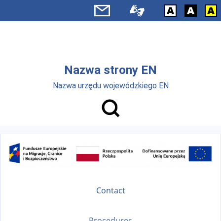
Skip to main menu
Skip to main content
Nazwa strony EN
Nazwa urzędu wojewódzkiego EN
Contact
Procedures