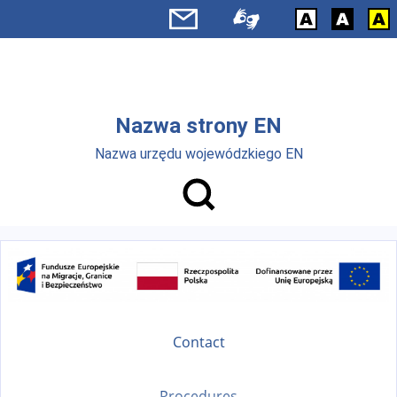
Skip to main menu
Skip to main content
Nazwa strony EN
Nazwa urzędu wojewódzkiego EN
Contact
Procedures