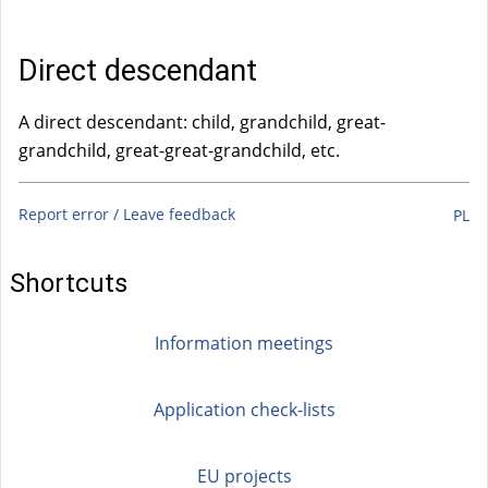
a
l
)
Direct descendant
A direct descendant: child, grandchild, great-
grandchild, great-great-grandchild, etc.
Report error / Leave feedback
PL
Shortcuts
Information meetings
Application check-lists
EU projects