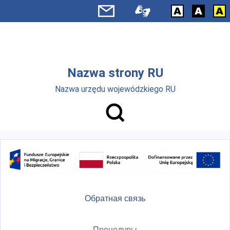
Skip to main menu
Перейти к основному содержанию
Nazwa strony RU
Nazwa urzędu wojewódzkiego RU
Обратная связь
Процедуры