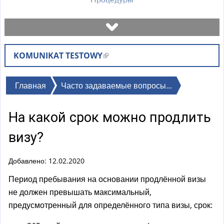
Назначить встречу
KOMUNIKAT TESTOWY
(
Проверьте статус дела
в
н
Вы
Главная
Часто задаваемые вопросы...
Бланки
е
здесь
ш
На какой срок можно продлить
н
Оплаты
я
визу?
я
Часто задаваемые вопросы
с
Добавлено: 12.02.2020
с
Период пребывания на основании продлённой визы
Объяснения
ы
не должен превышать максимальный,
л
предусмотренный для определённого типа визы, срок:
к