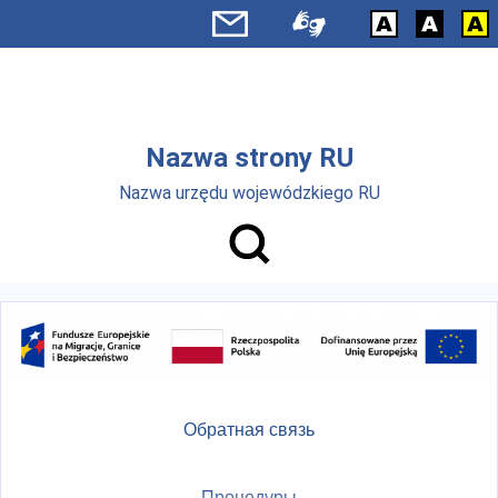
Skip to main menu
Перейти к основному содержанию
Nazwa strony RU
Nazwa urzędu wojewódzkiego RU
Обратная связь
Процедуры