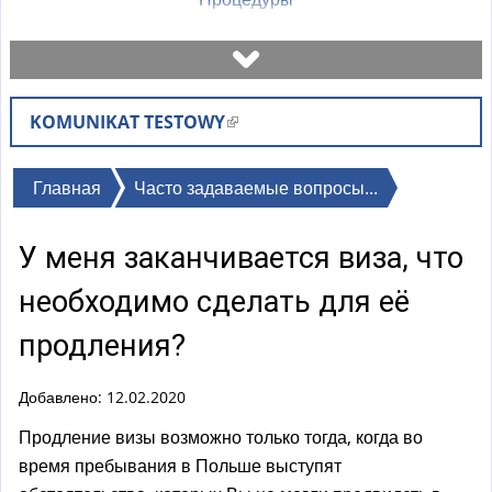
Назначить встречу
KOMUNIKAT TESTOWY
(
Проверьте статус дела
в
н
Вы
Главная
Часто задаваемые вопросы...
Бланки
е
здесь
ш
У меня заканчивается виза, что
н
Оплаты
я
необходимо сделать для её
я
Часто задаваемые вопросы
продления?
с
с
Добавлено: 12.02.2020
Объяснения
ы
л
Продление визы возможно только тогда, когда во
к
время пребывания в Польше выступят