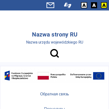
Skip to main menu
Перейти к основному содержанию
Nazwa strony RU
Nazwa urzędu wojewódzkiego RU
Обратная связь
Процедуры