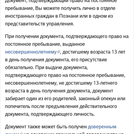
Документ, подтверждающий право на постоянное
пребывание, Вы можете получить лично в отделе
иностранных граждан в Познани или в одном из
представительств управления.
При получении документа, подтверждающего право на
постоянное пребывание, выданное
несовершеннолетнему
(
, достигшему возраста 13 лет
в день получения документа, его присутствие
в
обязательно. При выдаче документа,
н
подтверждающего право на постоянное пребывание,
е
несовершеннолетнему, не достигшему 13-летнего
ш
возраста в день получения документа, документ
н
забирает один из его родителей, законный опекун или
я
попечитель после предъявления действительного
я
документа, подтверждающего личность.
с
с
Документ также может быть получен
доверенным
ы