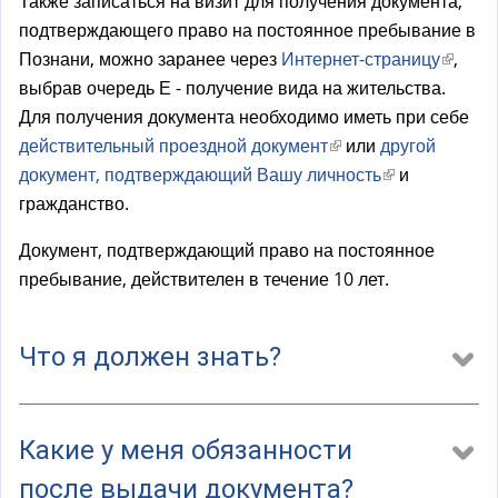
Также записаться на визит для получения документа,
н
подтверждающего право на постоянное пребывание в
е
Познани, можно заранее через
Интернет-страницу
(
,
ш
выбрав очередь Е - получение вида на жительства.
в
н
Для получения документа необходимо иметь при себе
н
я
действительный проездной документ
(
или
другой
е
я
документ, подтверждающий Вашу личность
в
(
и
ш
с
гражданство.
н
в
н
с
е
н
я
ы
Документ, подтверждающий право на постоянное
ш
е
я
л
пребывание, действителен в течение 10 лет.
н
ш
с
к
я
н
с
а
я
я
ы
Что я должен знать?
)
с
я
л
с
с
к
ы
с
а
Какие у меня обязанности
л
ы
)
после выдачи документа?
к
л