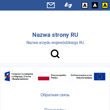
Skip to main menu
Перейти к основному содержанию
Nazwa strony RU
Nazwa urzędu wojewódzkiego RU
Обратная связь
Процедуры