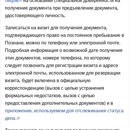
лицом
(
на основании специальной доверенности на
л
получение документа при предъявлении документа,
в
к
удостоверяющего личность.
н
а
е
)
Записаться на визит для получения документа,
ш
подтверждающего право на постоянное пребывание в
н
Познани, можно по телефону или электронной почте.
я
Подробная информация о возможной дате получения
я
этих документов, номере телефона, по которому
с
следует позвонить для регистрации визита и адресе
с
электронной почты, использованном для резервации
ы
визита, будет включена в официальную
л
корреспонденцию (вызов с целью устранения
к
формальных недостатков, вызов с целью
а
предоставления дополнительных документов) и в
)
приложении, используемом для отслеживания статуса
дела.
(
в