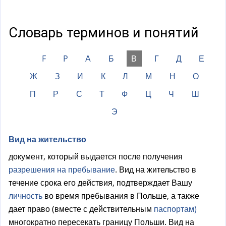
а
)
Словарь терминов и понятий
F
P
А
Б
В
Г
Д
Е
Ж
З
И
К
Л
М
Н
О
П
Р
С
Т
Ф
Ц
Ч
Ш
Э
Вид на жительство
документ, который выдается после получения
разрешения на пребывание
. Вид на жительство в
течение срока его действия, подтверждает Вашу
личность
во время пребывания в Польше, а также
дает право (вместе с действительным
паспортам)
многократно пересекать границу Польши. Вид на