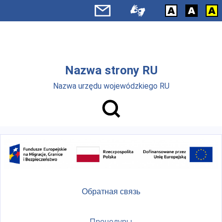
Skip to main menu
Перейти к основному содержанию
Nazwa strony RU
Nazwa urzędu wojewódzkiego RU
Обратная связь
Процедуры