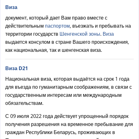
н
Виза
е
документ, который дает Вам право вместе с
ш
действительным
паспортом
, въезжать и пребывать на
н
территории государств
Шенгенской зоны
.
Виза
я
выдается консулом в стране Вашего происхождения,
я
как национальная, так и шенгенская виза.
с
с
Виза D21
ы
л
Национальная виза, которая выдаётся на срок 1 года
к
для въезда по гуманитарным соображениям, в связи с
а
государственным интересам или международным
)
обязательствам.
С 09 июля 2022 года действует упрощенный порядок
получения разрешения на временное пребывание для
граждан Республики Беларусь, проживающих в