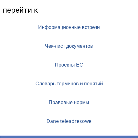
н
перейти к
е
ш
н
Информационные встречи
я
я
Чек-лист документов
с
с
Проекты ЕС
ы
л
к
Словарь терминов и понятий
а
)
Правовые нормы
Dane teleadresowe