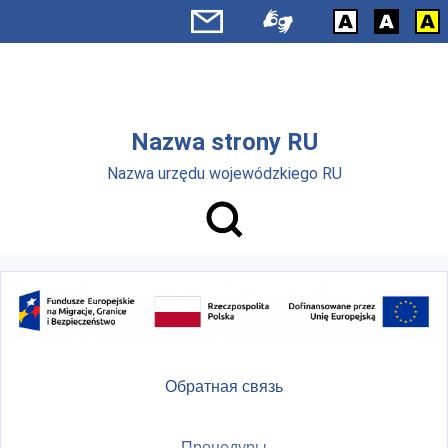
Skip to main menu
Перейти к основному содержанию
Nazwa strony RU
Nazwa urzędu wojewódzkiego RU
Обратная связь
Процедуры