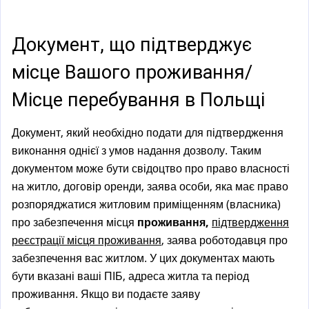
a
l
)
Документ, що підтверджує
місце Вашого проживання/
Місце перебування в Польщі
Документ, який необхідно подати для підтвердження
виконання однієї з умов надання дозволу. Таким
документом може бути свідоцтво про право власності
на житло, договір оренди, заява особи, яка має право
розпоряджатися житловим приміщенням (власника)
про забезпечення місця
проживання,
підтвердження
реєстрації місця проживання
, заява роботодавця про
забезпечення вас житлом. У цих документах мають
бути вказані ваші ПІБ, адреса житла та період
проживання. Якщо ви подаєте заяву