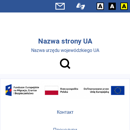
Skip to main menu
Перейти до основного вмісту
Nazwa strony UA
Nazwa urzędu wojewódzkiego UA
Контакт
Процедури