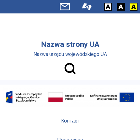
Skip to main menu
Перейти до основного вмісту
Nazwa strony UA
Nazwa urzędu wojewódzkiego UA
Контакт
Процедури