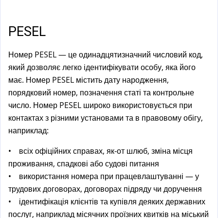
a
l
)
PESEL
Номер PESEL — це одинадцятизначний числовий код,
який дозволяє легко ідентифікувати особу, яка його
має. Номер PESEL містить дату народження,
порядковий номер, позначення статі та контрольне
число. Номер PESEL широко використовується при
контактах з різними установами та в правовому обігу,
наприклад:
• всіх офіційних справах, як-от шлюб, зміна місця
проживання, спадкові або судові питання
• використання номера при працевлаштуванні — у
трудових договорах, договорах підряду чи доручення
• ідентифікація клієнтів та купівля деяких державних
послуг, наприклад місячних проїзних квитків на міський