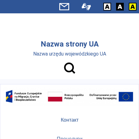
Skip to main menu
Перейти до основного вмісту
Nazwa strony UA
Nazwa urzędu wojewódzkiego UA
Контакт
Процедури