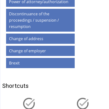
Power of attorney/authorization
Discontinuance of the
proceedings / suspension /
resumption
Change of address
Change of employer
Brexit
Shortcuts