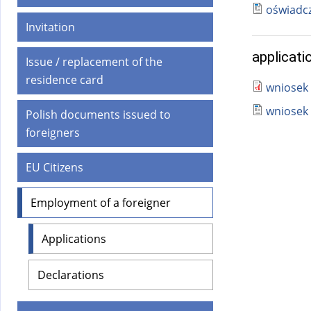
)
oświadcz
Invitation
applicati
Issue / replacement of the
residence card
wniosek 
wniosek 
Polish documents issued to
foreigners
EU Citizens
Employment of a foreigner
Applications
Declarations