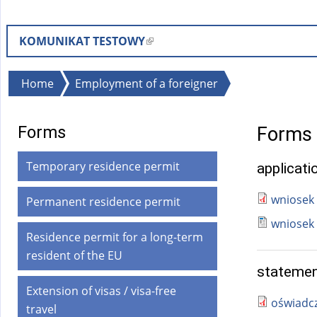
KOMUNIKAT TESTOWY
(
l
i
You
Home
Employment of a foreigner
n
are
k
here
Forms
Forms -
i
s
Temporary residence permit
applicati
e
x
wniosek 
Permanent residence permit
t
wniosek 
e
Residence permit for a long-term
r
resident of the EU
n
statement
a
Extension of visas / visa-free
l
oświadcz
travel