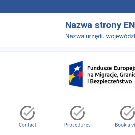
Skip to main menu
Skip to main content
Nazwa strony EN
Nazwa urzędu wojewódz
Contact
Procedures
Book a vi