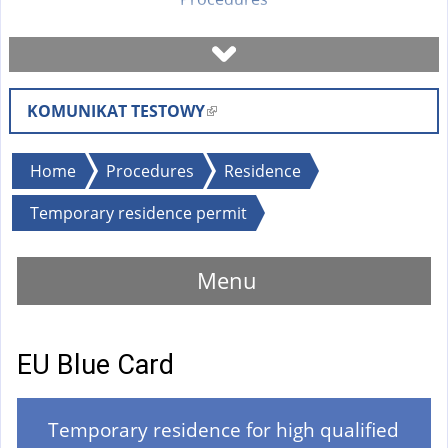
Book a visit
KOMUNIKAT TESTOWY
(
Check case status
l
i
You
Home
Procedures
Residence
Forms
n
are
Temporary residence permit
k
here
i
Fees
s
Menu
e
FAQ
x
t
EU Blue Card
Instruction
e
r
n
Temporary residence for high qualified