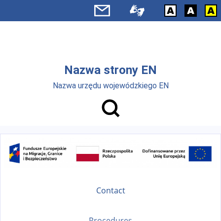
Skip to main menu
Skip to main content
Nazwa strony EN
Nazwa urzędu wojewódzkiego EN
Contact
Procedures