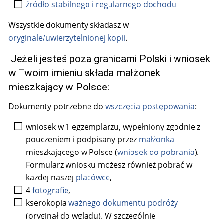
źródło stabilnego i regularnego dochodu
s
e
Wszystkie dokumenty składasz w
x
oryginale/uwierzytelnionej kopii
.
t
e
Jeżeli jesteś poza granicami Polski i wniosek
r
w Twoim imieniu składa małżonek
n
mieszkający w Polsce:
a
Dokumenty potrzebne do
wszczęcia postępowania
:
l
)
wniosek w 1 egzemplarzu, wypełniony zgodnie z
pouczeniem i podpisany przez
małżonka
mieszkającego w Polsce (
wniosek do pobrania
).
Formularz wniosku możesz również pobrać w
każdej naszej
placówce
,
4
fotografie
,
kserokopia
ważnego dokumentu podróży
(oryginał do wglądu). W szczególnie