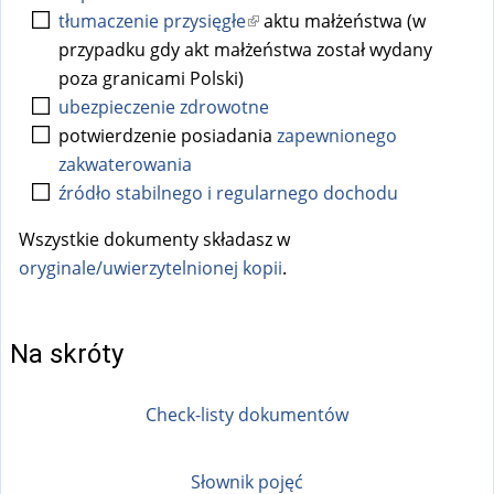
tłumaczenie przysięgłe
(
aktu małżeństwa (w
przypadku gdy akt małżeństwa został wydany
l
poza granicami Polski)
i
ubezpieczenie zdrowotne
n
potwierdzenie posiadania
k
zapewnionego
zakwaterowania
i
źródło stabilnego i regularnego dochodu
s
e
Wszystkie dokumenty składasz w
x
oryginale/uwierzytelnionej kopii
.
t
e
r
Na skróty
n
a
Check-listy dokumentów
l
)
Słownik pojęć