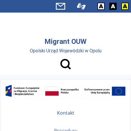
Przejdź do menu głównego
Przejdź do treści
Migrant OUW
Opolski Urząd Wojewódzki w Opolu
Kontakt
Procedury