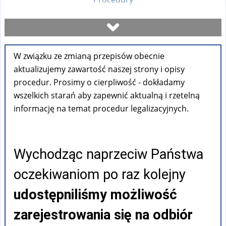
Umów się na wizytę
W związku ze zmianą przepisów obecnie
Sprawdź stan sprawy
aktualizujemy zawartość naszej strony i opisy
procedur. Prosimy o cierpliwość - dokładamy
Formularze
wszelkich starań aby zapewnić aktualną i rzetelną
informację na temat procedur legalizacyjnych.
Opłaty
Wychodząc naprzeciw Państwa
FAQ
oczekiwaniom po raz kolejny
Pouczenia
udostępniliśmy możliwość
zarejestrowania się na odbiór