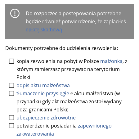
Do rozpoczęcia postępowania potrzebne
będzie również potwierdzenie, że zapłaciłeś
opłatę skarbową
Dokumenty potrzebne do udzielenia zezwolenia:
kopia zezwolenia na pobyt w Polsce
małżonka
, z
którym zamierzasz przebywać na terytorium
Polski
odpis aktu małżeństwa
tłumaczenie przysięgłe
(
aktu małżeństwa (w
przypadku gdy akt małżeństwa został wydany
l
poza granicami Polski)
i
ubezpieczenie zdrowotne
n
potwierdzenie posiadania
k
zapewnionego
zakwaterowania
i