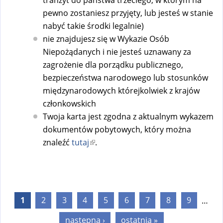
pewno zostaniesz przyjęty, lub jesteś w stanie
nabyć takie środki legalnie)
nie znajdujesz się w Wykazie Osób
Niepożądanych i nie jesteś uznawany za
zagrożenie dla porządku publicznego,
bezpieczeństwa narodowego lub stosunków
międzynarodowych którejkolwiek z krajów
członkowskich
Twoja karta jest zgodna z aktualnym wykazem
dokumentów pobytowych, który można
znaleźć
tutaj
(
.
l
i
n
Strony
k
1
2
3
4
5
6
7
8
9
…
i
s
następna ›
ostatnia »