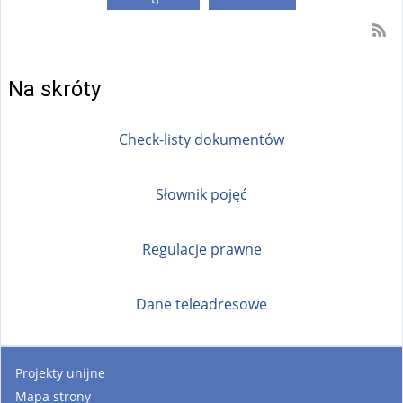
e
x
t
Na skróty
e
r
n
Check-listy dokumentów
a
l
Słownik pojęć
)
Regulacje prawne
Dane teleadresowe
Projekty unijne
Mapa strony