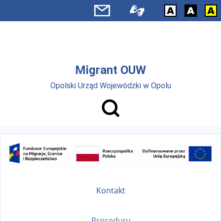
Przejdź do menu głównego
Przejdź do treści
Migrant OUW
Opolski Urząd Wojewódzki w Opolu
Kontakt
Procedury