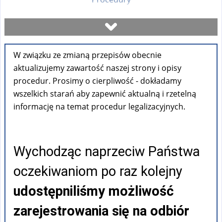
Umów się na wizytę
W związku ze zmianą przepisów obecnie
Sprawdź stan sprawy
aktualizujemy zawartość naszej strony i opisy
procedur. Prosimy o cierpliwość - dokładamy
Formularze
wszelkich starań aby zapewnić aktualną i rzetelną
informację na temat procedur legalizacyjnych.
Opłaty
Wychodząc naprzeciw Państwa
FAQ
oczekiwaniom po raz kolejny
Pouczenia
udostępniliśmy możliwość
zarejestrowania się na odbiór