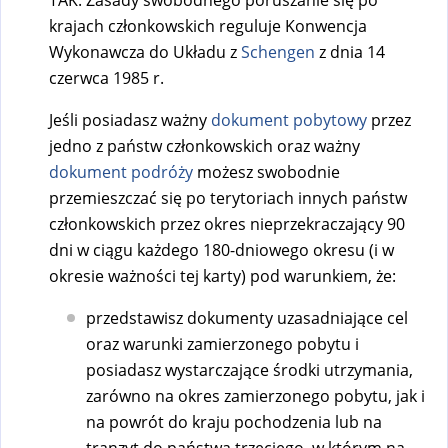
krajach członkowskich reguluje Konwencja
Wykonawcza do Układu z
Schengen
z dnia 14
czerwca 1985 r.
Jeśli posiadasz ważny
dokument pobytowy
przez
jedno z państw członkowskich oraz ważny
dokument podróży
możesz swobodnie
przemieszczać się po terytoriach innych państw
członkowskich przez okres nieprzekraczający 90
dni w ciągu każdego 180-dniowego okresu (i w
okresie ważności tej karty) pod warunkiem, że:
przedstawisz dokumenty uzasadniające cel
oraz warunki zamierzonego pobytu i
posiadasz wystarczające środki utrzymania,
zarówno na okres zamierzonego pobytu, jak i
na powrót do kraju pochodzenia lub na
tranzyt do państwa trzeciego, w którym na