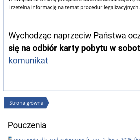
i rzetelną informację na temat procedur legalizacyjnych.
Wychodząc naprzeciw Państwa ocz
się na odbiór karty pobytu w sobo
komunikat
Jesteś
Strona główna
tutaj
Pouczenia
pouczenie_dla_cudzoziemcow_fr_zm._1_lipca_2025_fin