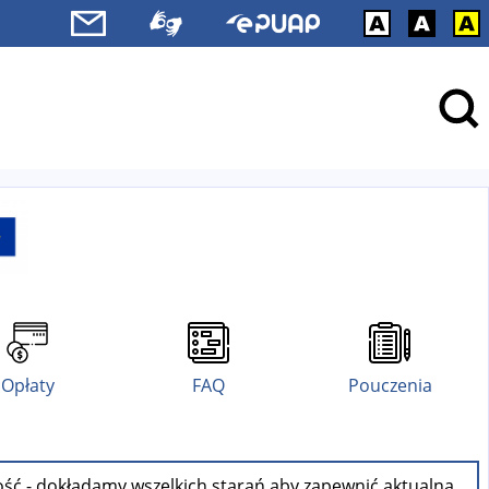
Opłaty
FAQ
Pouczenia
ość - dokładamy wszelkich starań aby zapewnić aktualną