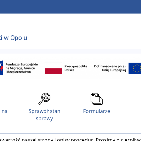
i w Opolu
 na
Sprawdź stan
Formularze
sprawy
wartość naszej strony i opisy procedur. Prosimy o cierpliw