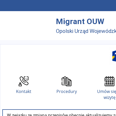
Przejdź do menu głównego
Przejdź do treści
Migrant OUW
Opolski Urząd Wojewódzk
Kontakt
Procedury
Umów się
wizytę
W związku ze zmianą przepisów obecnie aktualizujemy za