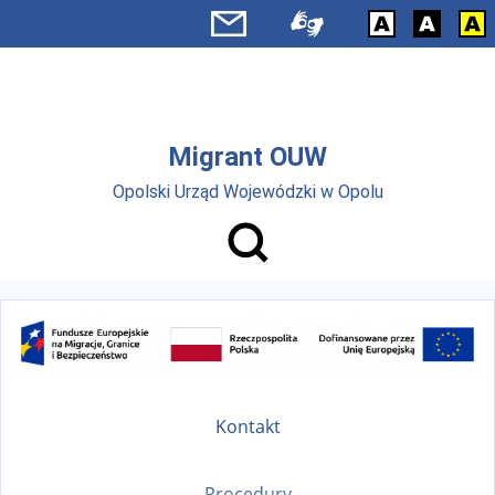
Przejdź do menu głównego
Przejdź do treści
Migrant OUW
Opolski Urząd Wojewódzki w Opolu
Kontakt
Procedury