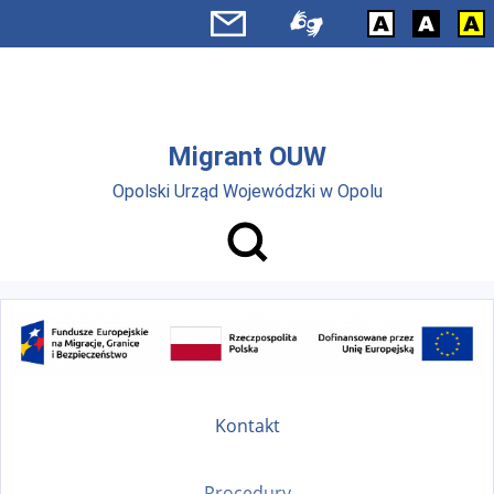
Przejdź do menu głównego
Przejdź do treści
Migrant OUW
Opolski Urząd Wojewódzki w Opolu
Kontakt
Procedury