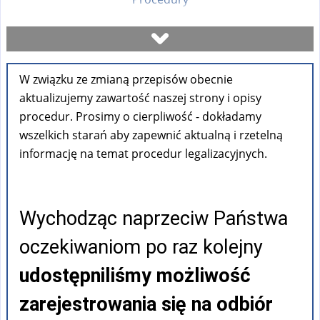
Umów się na wizytę
W związku ze zmianą przepisów obecnie
Sprawdź stan sprawy
aktualizujemy zawartość naszej strony i opisy
procedur. Prosimy o cierpliwość - dokładamy
Formularze
wszelkich starań aby zapewnić aktualną i rzetelną
informację na temat procedur legalizacyjnych.
Opłaty
Wychodząc naprzeciw Państwa
FAQ
oczekiwaniom po raz kolejny
Pouczenia
udostępniliśmy możliwość
zarejestrowania się na odbiór