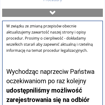
Umów się na wizytę
W związku ze zmianą przepisów obecnie
Sprawdź stan sprawy
aktualizujemy zawartość naszej strony i opisy
procedur. Prosimy o cierpliwość - dokładamy
Formularze
wszelkich starań aby zapewnić aktualną i rzetelną
informację na temat procedur legalizacyjnych.
Opłaty
Wychodząc naprzeciw Państwa
FAQ
oczekiwaniom po raz kolejny
Pouczenia
udostępniliśmy możliwość
zarejestrowania się na odbiór