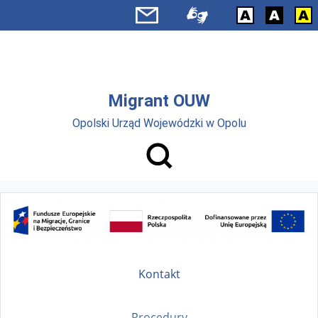
Przejdź do menu głównego
Przejdź do treści
Migrant OUW
Opolski Urząd Wojewódzki w Opolu
Kontakt
Procedury