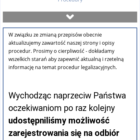
Umów się na wizytę
W związku ze zmianą przepisów obecnie
Sprawdź stan sprawy
aktualizujemy zawartość naszej strony i opisy
procedur. Prosimy o cierpliwość - dokładamy
Formularze
wszelkich starań aby zapewnić aktualną i rzetelną
informację na temat procedur legalizacyjnych.
Opłaty
Wychodząc naprzeciw Państwa
FAQ
oczekiwaniom po raz kolejny
Pouczenia
udostępniliśmy możliwość
zarejestrowania się na odbiór