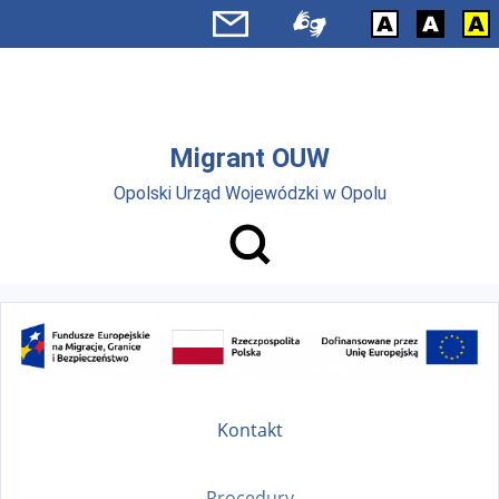
Przejdź do menu głównego
Przejdź do treści
Migrant OUW
Opolski Urząd Wojewódzki w Opolu
Kontakt
Procedury