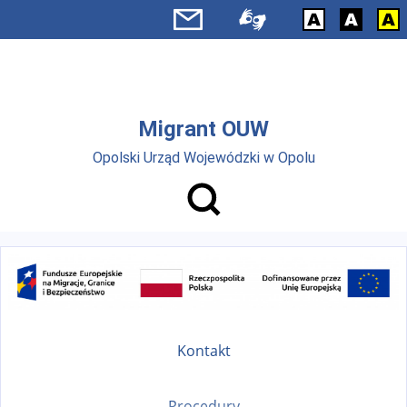
Przejdź do menu głównego
Przejdź do treści
Migrant OUW
Opolski Urząd Wojewódzki w Opolu
Kontakt
Procedury