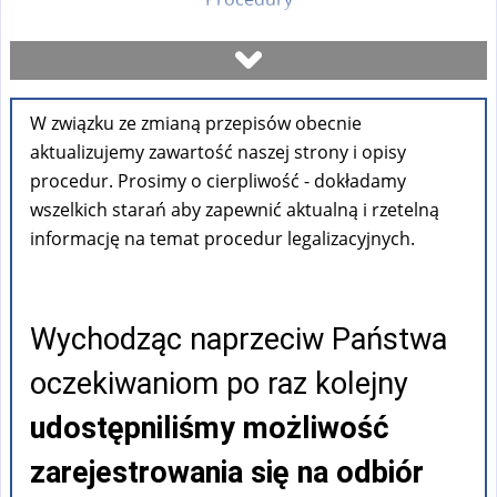
Umów się na wizytę
W związku ze zmianą przepisów obecnie
Sprawdź stan sprawy
aktualizujemy zawartość naszej strony i opisy
procedur. Prosimy o cierpliwość - dokładamy
Formularze
wszelkich starań aby zapewnić aktualną i rzetelną
informację na temat procedur legalizacyjnych.
Opłaty
Wychodząc naprzeciw Państwa
FAQ
oczekiwaniom po raz kolejny
Pouczenia
udostępniliśmy możliwość
zarejestrowania się na odbiór