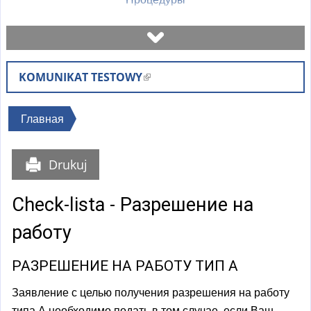
Назначить встречу
KOMUNIKAT TESTOWY
(
Проверьте статус дела
в
н
Вы
Главная
Бланки
е
здесь
ш
Drukuj
н
Оплаты
я
Check-lista - Разрешение на
я
Часто задаваемые вопросы
с
работу
с
Объяснения
ы
РАЗРЕШЕНИЕ НА РАБОТУ ТИП А
л
Заявление с целью получения разрешения на работу
к
типа А необходимо подать в том случае, если Ваш