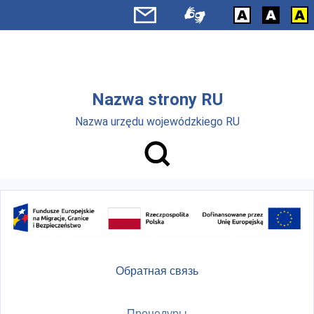
Skip to main menu
Перейти к основному содержанию
Nazwa strony RU
Nazwa urzędu wojewódzkiego RU
Обратная связь
Процедуры