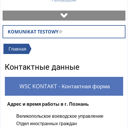
Назначить встречу
KOMUNIKAT TESTOWY
(
Проверьте статус дела
в
н
Вы
Главная
Бланки
е
здесь
ш
Контактные данные
н
Оплаты
я
я
WSC KONTAKT - Контактная форма
Часто задаваемые вопросы
с
с
Адрес и время работы в г. Познань
Объяснения
ы
л
Великопольское воеводское управление
к
Отдел иностранных граждан