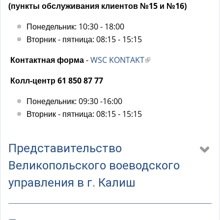
с
(пункты обслуживания клиентов №15 и №16)
ы
л
Понедельник: 10:30 - 18:00
к
Вторник - пятница: 08:15 - 15:15
а
Контактная форма
-
WSC KONTAKT
(
)
в
Колл-центр 61 850 87 77
н
е
Понедельник: 09:30 -16:00
ш
Вторник - пятница: 08:15 - 15:15
н
я
Представительство
я
с
Великопольского воеводского
с
управления в г. Калиш
ы
л
к