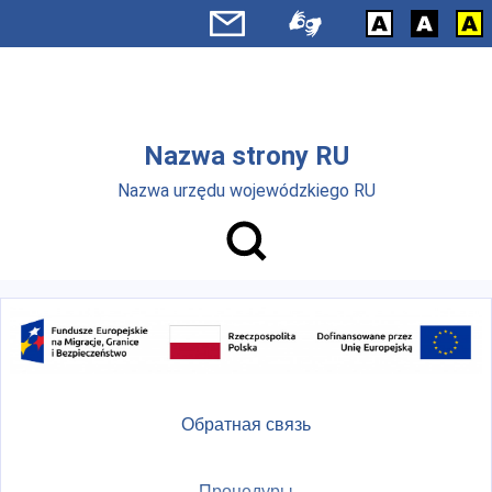
Skip to main menu
Перейти к основному содержанию
Nazwa strony RU
Nazwa urzędu wojewódzkiego RU
Обратная связь
Процедуры