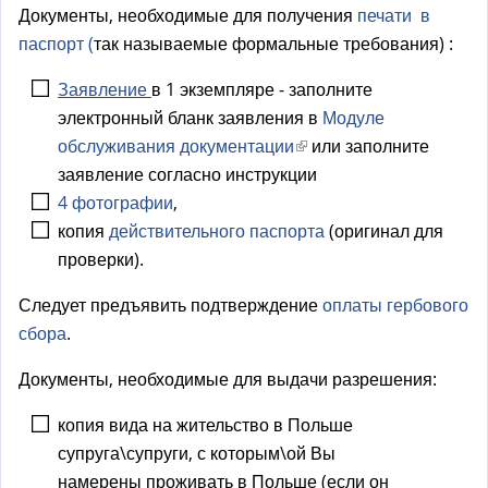
а
Документы, необходимые для получения
печати в
)
паспорт (
так называемые формальные требования) :
Заявление
в 1 экземпляре - заполните
электронный бланк заявления в
Модуле
обслуживания документации
(
или заполните
заявление согласно инструкции
в
4 фотографии
,
н
копия
действительного паспорта
е
(оригинал для
проверки).
ш
н
Следует предъявить подтверждение
оплаты гербового
я
сбора
.
я
с
Документы, необходимые для выдачи разрешения:
с
копия вида на жительство в Польше
ы
супруга\супруги, с которым\ой Вы
л
намерены проживать в Польше (если он
к