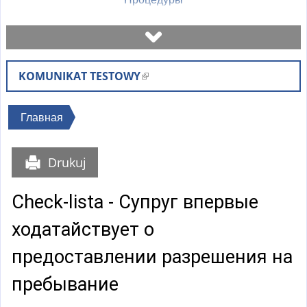
Назначить встречу
KOMUNIKAT TESTOWY
(
Проверьте статус дела
в
н
Вы
Главная
Бланки
е
здесь
ш
Drukuj
н
Оплаты
я
Check-lista - Супруг впервые
я
Часто задаваемые вопросы
с
ходатайствует о
с
Объяснения
предоставлении разрешения на
ы
л
пребывание
к