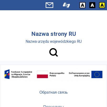
Skip to main menu
Перейти к основному содержанию
Nazwa strony RU
Nazwa urzędu wojewódzkiego RU
Обратная связь
Процедуры