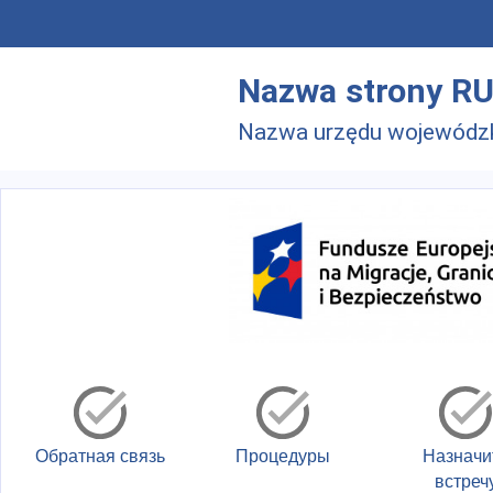
Skip to main menu
Перейти к основному содержанию
Nazwa strony R
Nazwa urzędu wojewódz
Обратная связь
Процедуры
Назначи
встреч