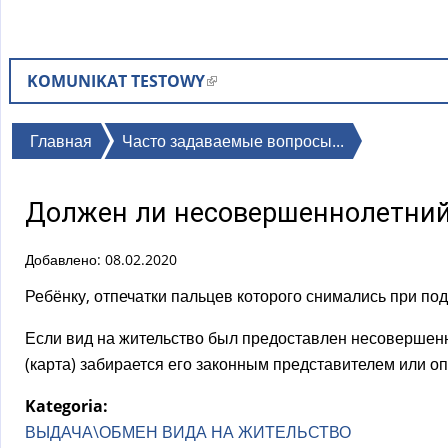
KOMUNIKAT TESTOWY
(
в
н
Вы
Главная
Часто задаваемые вопросы...
е
здесь
ш
Должен ли несовершеннолетний 
н
я
Добавлено: 08.02.2020
я
с
Ребёнку, отпечатки пальцев которого снимались при под
с
Если вид на жительство был предоставлен несовершенно
ы
(карта) забирается его законным представителем или о
л
к
Kategoria:
а
ВЫДАЧА\ОБМЕН ВИДА НА ЖИТЕЛЬСТВО
)