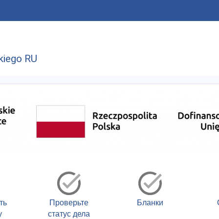
U
kiego RU
ть
Проверьте
Бланки
у
статус дела