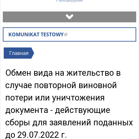
Назначить встречу
KOMUNIKAT TESTOWY
(
Проверьте статус дела
в
н
Вы
Главная
Бланки
е
здесь
ш
Обмен вида на жительство в
н
Оплаты
я
случае повторной виновной
я
Часто задаваемые вопросы
потери или уничтожения
с
с
документа - действующие
Объяснения
ы
сборы для заявлений поданных
л
к
до 29.07.2022 г.