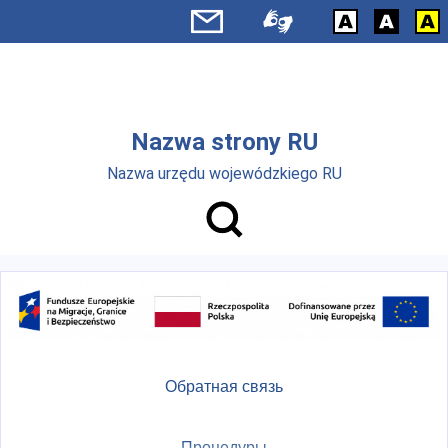
Skip to main menu
Перейти к основному содержанию
Nazwa strony RU
Nazwa urzędu wojewódzkiego RU
Обратная связь
Процедуры